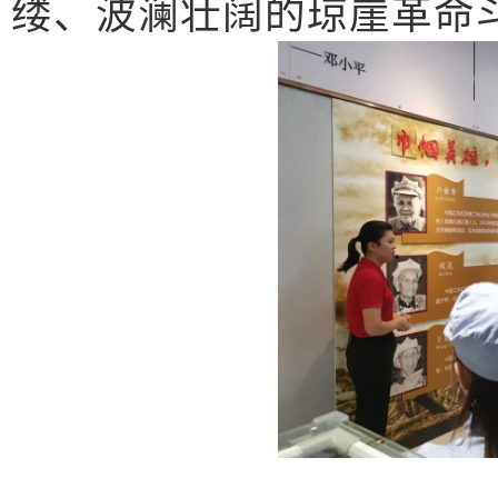
缕、波澜壮阔的琼崖革命