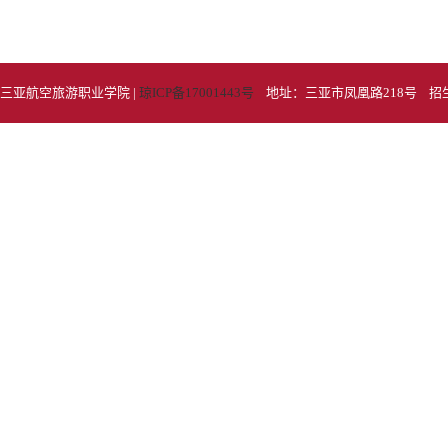
三亚航空旅游职业学院 |
琼ICP备17001443号
地址：三亚市凤凰路218号 招生电话：089